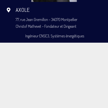
AXOLE
77, rue Jean Gremillon – 34070 Montpellier
Christof Mathevet – Fondateur et Dirigeant
Ingénieur ENSE3, Systèmes énergétiques
Ancien Ingénieur R et D, CEA de Grenoble,
département du GRETh
Ingénieur Territorial
+33 (0)6 03 59 49 47
contact@axole.fr
www.axole.fr